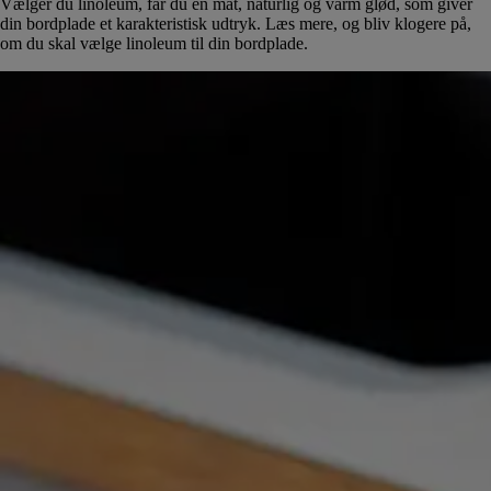
Vælger du linoleum, får du en mat, naturlig og varm glød, som giver
din bordplade et karakteristisk udtryk. Læs mere, og bliv klogere på,
om du skal vælge linoleum til din bordplade.