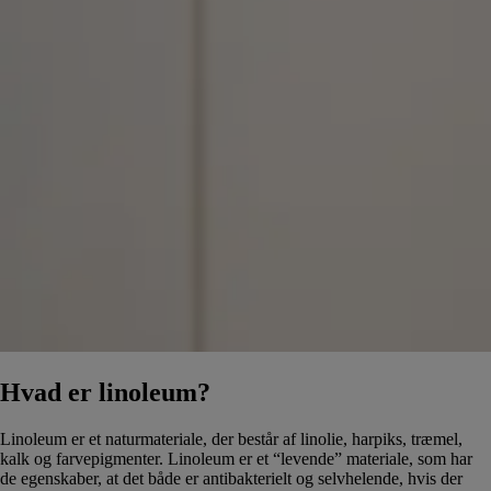
Hvad er linoleum?
Linoleum er et naturmateriale, der består af linolie, harpiks, træmel,
kalk og farvepigmenter. Linoleum er et “levende” materiale, som har
de egenskaber, at det både er antibakterielt og selvhelende, hvis der