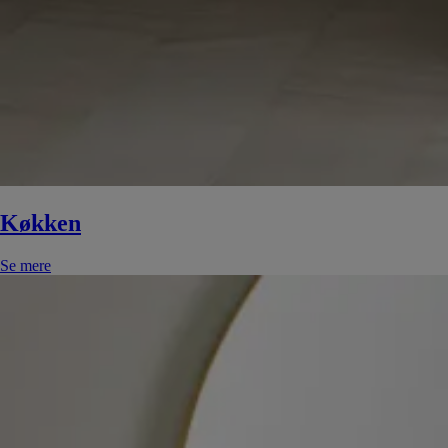
Køkken
Se mere