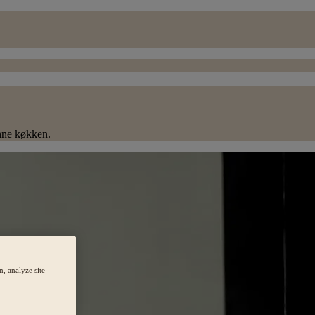
nne køkken.
, analyze site