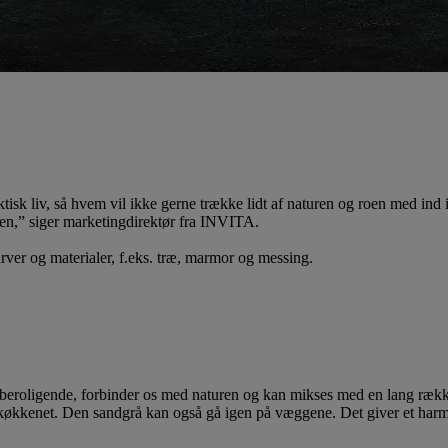
isk liv, så hvem vil ikke gerne trække lidt af naturen og roen med ind 
ngen,” siger marketingdirektør fra INVITA.
rver og materialer, f.eks. træ, marmor og messing.
er beroligende, forbinder os med naturen og kan mikses med en lang række
økkenet. Den sandgrå kan også gå igen på væggene. Det giver et harmo