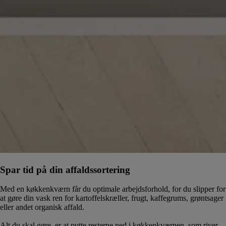
Spar tid på din affaldssortering
Med en køkkenkværn får du optimale arbejdsforhold, for du slipper for
at gøre din vask ren for kartoffelskræller, frugt, kaffegrums, grøntsager
eller andet organisk affald.
Alt du skal gøre, er at putte resterne ned i køkkenkværnen, som river