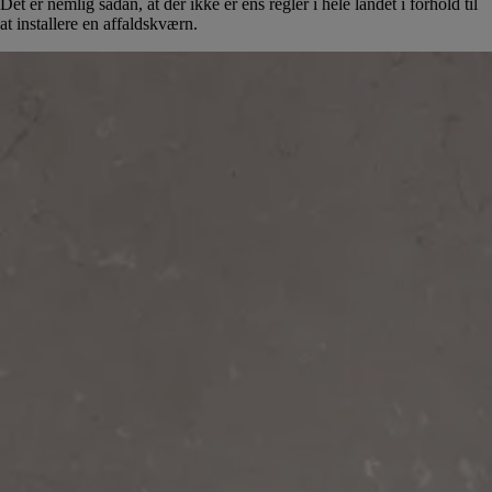
Det er nemlig sådan, at der ikke er ens regler i hele landet i forhold til
at installere en affaldskværn.