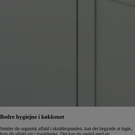
Bedre hygiejne i køkkenet
Smider du organisk affald i skraldespanden, kan det begynde at lugte,
hvis dit affald går i forrådnelse. Det kan du undgå med en