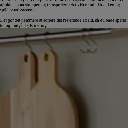
affaldet i små stumper, og transporterer det videre ud i kloakken og
spildevandssystemet.
Det gør det nemmere at sortere det resterende affald, så du både sparer
tid og undgår fejlsortering.