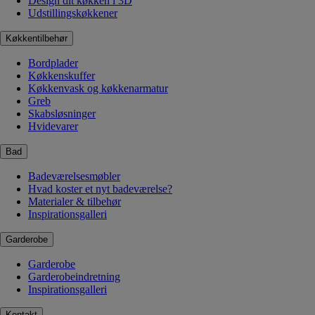
Design dit køkken i 3D
Udstillingskøkkener
Køkkentilbehør
Bordplader
Køkkenskuffer
Køkkenvask og køkkenarmatur
Greb
Skabsløsninger
Hvidevarer
Bad
Badeværelsesmøbler
Hvad koster et nyt badeværelse?
Materialer & tilbehør
Inspirationsgalleri
Garderobe
Garderobe
Garderobeindretning
Inspirationsgalleri
Kontakt