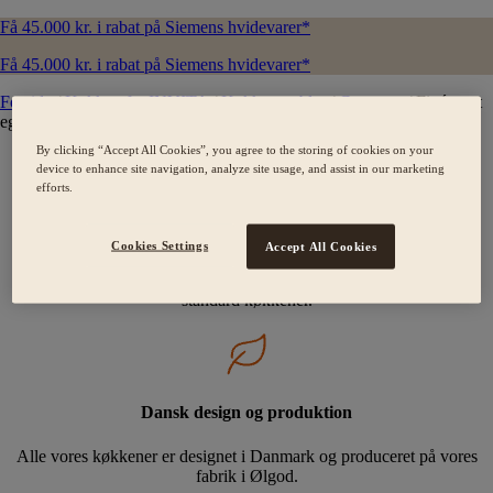
Få 45.000 kr. i rabat på Siemens hvidevarer*
Få 45.000 kr. i rabat på Siemens hvidevarer*
Forside
/
Køkken fra INVITA
/
Køkkenmøbler
/
Contours
/
Finér sort
eg
By clicking “Accept All Cookies”, you agree to the storing of cookies on your
device to enhance site navigation, analyze site usage, and assist in our marketing
efforts.
Skræddersyede kvalitetskøkkener
Cookies Settings
Accept All Cookies
Der findes ikke standard mennesker, og derfor laver vi heller ikke
standard køkkener.
Dansk design og produktion
Alle vores køkkener er designet i Danmark og produceret på vores
fabrik i Ølgod.