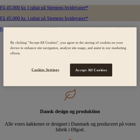
Få 45.000 kr. i rabat på Siemens hvidevarer*
Få 45.000 kr. i rabat på Siemens hvidevarer*
Forside
/
Køkken fra INVITA
/
Køkkenmøbler
/
Highline
/
Hvede
By clicking “Accept All Cookies”, you agree to the storing of cookies on your
device to enhance site navigation, analyze site usage, and assist in our marketing
efforts.
Skræddersyede kvalitetskøkkener
Cookies Settings
Accept All Cookies
Der findes ikke standard mennesker, og derfor laver vi heller ikke
standard køkkener.
Dansk design og produktion
Alle vores køkkener er designet i Danmark og produceret på vores
fabrik i Ølgod.