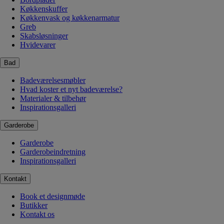
Køkkenskuffer
Køkkenvask og køkkenarmatur
Greb
Skabsløsninger
Hvidevarer
Bad
Badeværelsesmøbler
Hvad koster et nyt badeværelse?
Materialer & tilbehør
Inspirationsgalleri
Garderobe
Garderobe
Garderobeindretning
Inspirationsgalleri
Kontakt
Book et designmøde
Butikker
Kontakt os