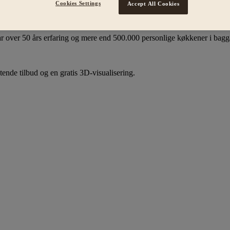
Cookies Settings
Accept All Cookies
50 års erfaring
r over 50 års erfaring og mere end 500.000 personlige køkkener i bag
tende tilbud og en gratis 3D-visualisering.