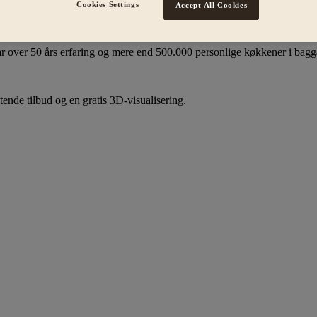
Cookies Settings
Accept All Cookies
50 års erfaring
r over 50 års erfaring og mere end 500.000 personlige køkkener i bag
tende tilbud og en gratis 3D-visualisering.