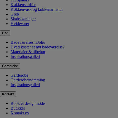
Køkkenskuffer
Køkkenvask og køkkenarmatur
Greb
Skabsløsninger
Hvidevarer
Bad
Badeværelsesmøbler
Hvad koster et nyt badeværelse?
Materialer & tilbehør
Inspirationsgalleri
Garderobe
Garderobe
Garderobeindretning
Inspirationsgalleri
Kontakt
Book et designmøde
Butikker
Kontakt os