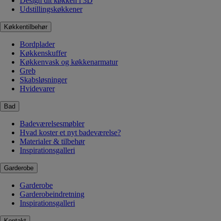
Design dit køkken i 3D
Udstillingskøkkener
Køkkentilbehør
Bordplader
Køkkenskuffer
Køkkenvask og køkkenarmatur
Greb
Skabsløsninger
Hvidevarer
Bad
Badeværelsesmøbler
Hvad koster et nyt badeværelse?
Materialer & tilbehør
Inspirationsgalleri
Garderobe
Garderobe
Garderobeindretning
Inspirationsgalleri
Kontakt