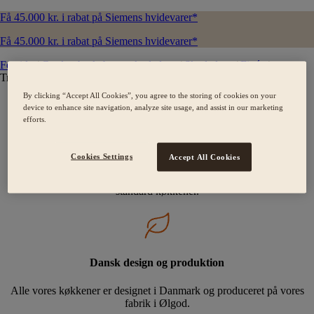
Få 45.000 kr. i rabat på Siemens hvidevarer*
Få 45.000 kr. i rabat på Siemens hvidevarer*
Forside
/
Garderobeskabe og skydedøre
/
Skydedøre
/
Finér
/
Træstruktur
By clicking “Accept All Cookies”, you agree to the storing of cookies on your
device to enhance site navigation, analyze site usage, and assist in our marketing
efforts.
Skræddersyede kvalitetskøkkener
Cookies Settings
Accept All Cookies
Der findes ikke standard mennesker, og derfor laver vi heller ikke
standard køkkener.
Dansk design og produktion
Alle vores køkkener er designet i Danmark og produceret på vores
fabrik i Ølgod.