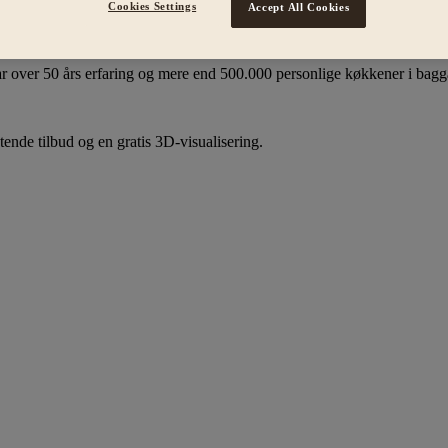
Cookies Settings
Accept All Cookies
50 års erfaring
r over 50 års erfaring og mere end 500.000 personlige køkkener i bag
tende tilbud og en gratis 3D-visualisering.