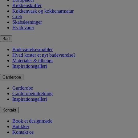
Køkkenskuffer
Køkkenvask og køkkenarmatur
Greb
Skabsløsninger
Hvidevarer
Bad
Badeværelsesmøbler
Hvad koster et nyt badeværelse?
Materialer & tilbehør
Inspirationsgalleri
Garderobe
Garderobe
Garderobeindretning
Inspirationsgalleri
Kontakt
Book et designmøde
Butikker
Kontakt os