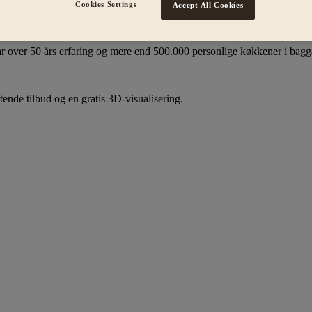
Cookies Settings
Accept All Cookies
50 års erfaring
r over 50 års erfaring og mere end 500.000 personlige køkkener i bag
tende tilbud og en gratis 3D-visualisering.