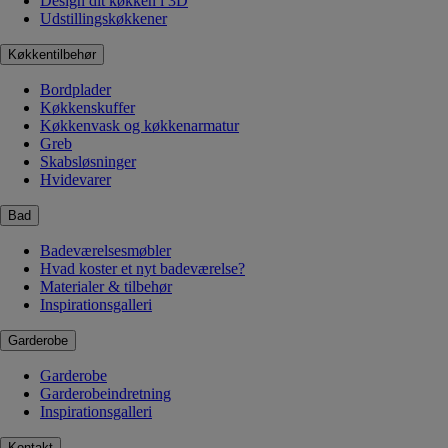
Design dit køkken i 3D
Udstillingskøkkener
Køkkentilbehør
Bordplader
Køkkenskuffer
Køkkenvask og køkkenarmatur
Greb
Skabsløsninger
Hvidevarer
Bad
Badeværelsesmøbler
Hvad koster et nyt badeværelse?
Materialer & tilbehør
Inspirationsgalleri
Garderobe
Garderobe
Garderobeindretning
Inspirationsgalleri
Kontakt