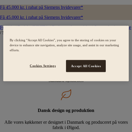
Få 45.000 kr. i rabat på Siemens hvidevarer*
Få 45.000 kr. i rabat på Siemens hvidevarer*
Forside
/
Bad fra INVITA
/
Badeværelsesmøbler
/
Square badeværelse
/
Sandsten
By clicking “Accept All Cookies”, you agree to the storing of cookies on your
device to enhance site navigation, analyze site usage, and assist in our marketing
efforts.
Skræddersyede kvalitetskøkkener
Cookies Settings
Accept All Cookies
Der findes ikke standard mennesker, og derfor laver vi heller ikke
standard køkkener.
Dansk design og produktion
Alle vores køkkener er designet i Danmark og produceret på vores
fabrik i Ølgod.