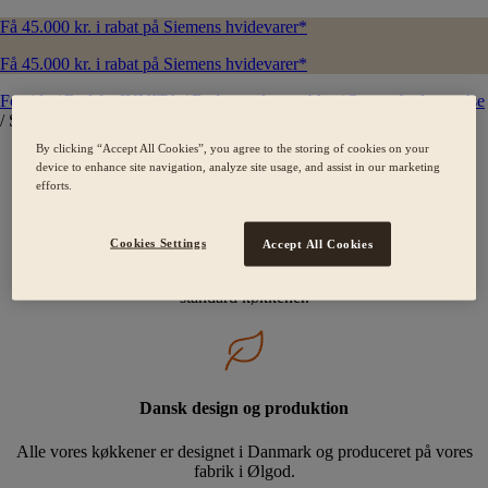
Få 45.000 kr. i rabat på Siemens hvidevarer*
Få 45.000 kr. i rabat på Siemens hvidevarer*
Forside
/
Bad fra INVITA
/
Badeværelsesmøbler
/
Square badeværelse
/
Salvie
By clicking “Accept All Cookies”, you agree to the storing of cookies on your
device to enhance site navigation, analyze site usage, and assist in our marketing
efforts.
Skræddersyede kvalitetskøkkener
Cookies Settings
Accept All Cookies
Der findes ikke standard mennesker, og derfor laver vi heller ikke
standard køkkener.
Dansk design og produktion
Alle vores køkkener er designet i Danmark og produceret på vores
fabrik i Ølgod.