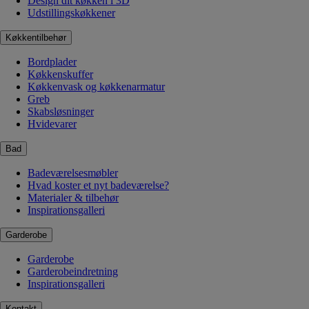
Design dit køkken i 3D
Udstillingskøkkener
Køkkentilbehør
Bordplader
Køkkenskuffer
Køkkenvask og køkkenarmatur
Greb
Skabsløsninger
Hvidevarer
Bad
Badeværelsesmøbler
Hvad koster et nyt badeværelse?
Materialer & tilbehør
Inspirationsgalleri
Garderobe
Garderobe
Garderobeindretning
Inspirationsgalleri
Kontakt