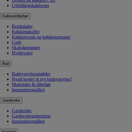
Design dit køkken i 3D
Udstillingskøkkener
Køkkentilbehør
Bordplader
Køkkenskuffer
Køkkenvask og køkkenarmatur
Greb
Skabsløsninger
Hvidevarer
Bad
Badeværelsesmøbler
Hvad koster et nyt badeværelse?
Materialer & tilbehør
Inspirationsgalleri
Garderobe
Garderobe
Garderobeindretning
Inspirationsgalleri
Kontakt