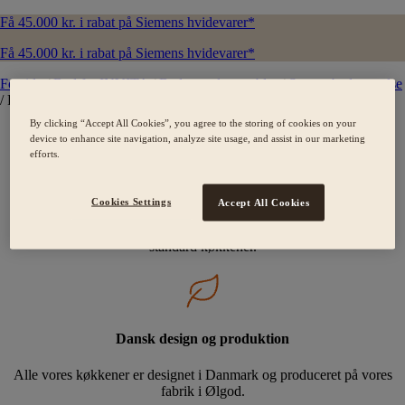
Få 45.000 kr. i rabat på Siemens hvidevarer*
Få 45.000 kr. i rabat på Siemens hvidevarer*
Forside
/
Bad fra INVITA
/
Badeværelsesmøbler
/
Square badeværelse
/
Frost
By clicking “Accept All Cookies”, you agree to the storing of cookies on your
device to enhance site navigation, analyze site usage, and assist in our marketing
efforts.
Skræddersyede kvalitetskøkkener
Cookies Settings
Accept All Cookies
Der findes ikke standard mennesker, og derfor laver vi heller ikke
standard køkkener.
Dansk design og produktion
Alle vores køkkener er designet i Danmark og produceret på vores
fabrik i Ølgod.