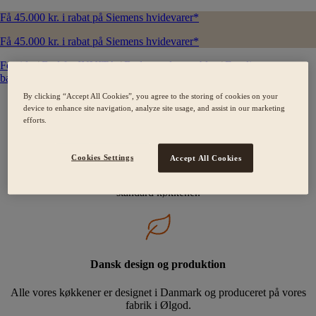
Få 45.000 kr. i rabat på Siemens hvidevarer*
Få 45.000 kr. i rabat på Siemens hvidevarer*
Forside
/
Bad fra INVITA
/
Badeværelsesmøbler
/
Everline
badeværelse
/
Granit
By clicking “Accept All Cookies”, you agree to the storing of cookies on your
device to enhance site navigation, analyze site usage, and assist in our marketing
efforts.
Skræddersyede kvalitetskøkkener
Cookies Settings
Accept All Cookies
Der findes ikke standard mennesker, og derfor laver vi heller ikke
standard køkkener.
Dansk design og produktion
Alle vores køkkener er designet i Danmark og produceret på vores
fabrik i Ølgod.