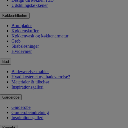
Design dit køkken i 3D
Udstillingskøkkener
Køkkentilbehør
Bordplader
Køkkenskuffer
Køkkenvask og køkkenarmatur
Greb
Skabsløsninger
Hvidevarer
Bad
Badeværelsesmøbler
Hvad koster et nyt badeværelse?
Materialer & tilbehør
Inspirationsgalleri
Garderobe
Garderobe
Garderobeindretning
Inspirationsgalleri
Kontakt