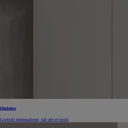
Highline
Grebsfri minimalisme, når det er bedst